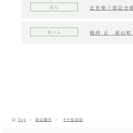
北里柴三郎記念館
見る
焼肉 正 産山町
食べる
Top
周辺観光
タデ原湿原