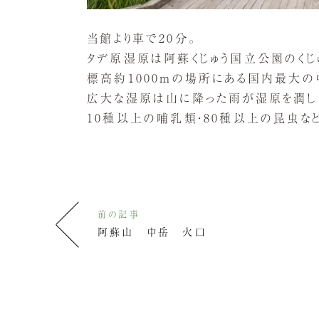
当館より車で20分。
タデ原湿原は阿蘇くじゅう国立公園のく
標高約1000ｍの場所にある国内最大の
広大な湿原は山に降った雨が湿原を潤し、
10種以上の哺乳類・80種以上の昆虫な
前の記事
阿蘇山 中岳 火口