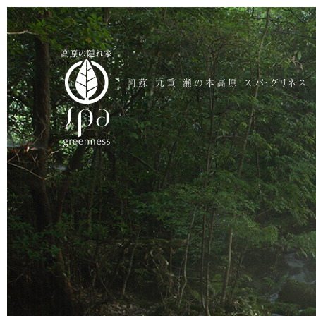
阿蘇 九重 瀬の本高原 スパ・グリネス