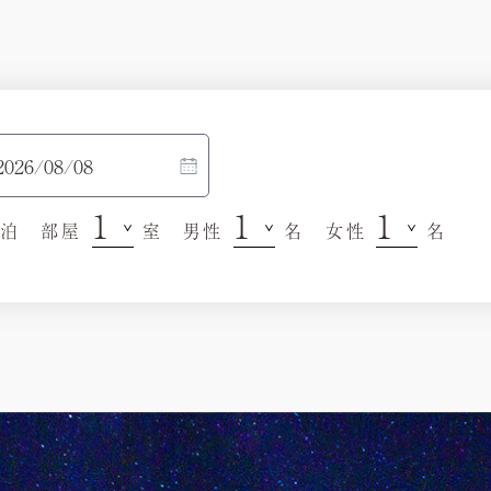
泊
部屋
室
男性
名
女性
名