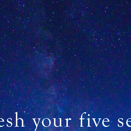
esh
your five s