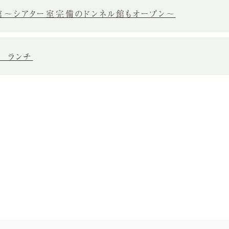
～シアター室完備のドンネル館もオープン～
 ランチ