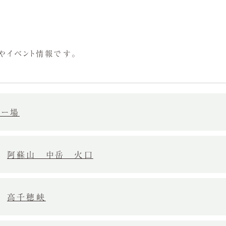
やイベント情報です。
キー場
阿蘇山 中岳 火口
高千穂峡