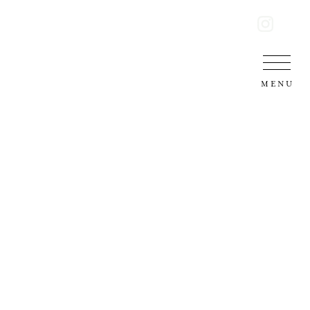
阿蘇 九重 瀬の本高原 スパ・グリネス
MENU