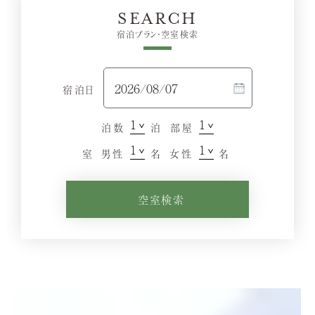
SEARCH
宿泊プラン・空室検索
宿泊日
泊数
泊
部屋
室
男性
名
女性
名